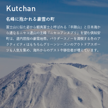
Kutchan
名峰に抱かれる豪雪の町
富士山に似た姿から蝦夷富士と呼ばれる「羊蹄山」と日本海か
ら連なるニセコ連山の主峰「ニセコアンヌプリ」を望む倶知安
町は、道内屈指の豪雪地帯。パウダースノーを満喫する冬のア
クティビティはもちろんグリーンシーズンのアウトドアスポー
ツも人気を集め、海外からのゲストや移住者が増えています。