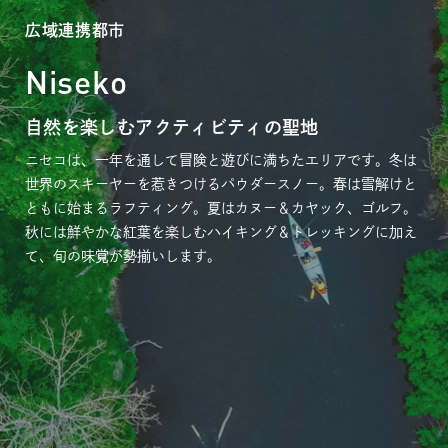
広域連携都市
Niseko
自然を楽しむアクティビティの聖地
ニセコは、一年を通して冒険と遊びに満ちたエリアです。冬は
世界のスキーヤーを惹きつけるパウダースノー。春は雪解けと
ともに始まるラフティング。夏はカヌー＆カヤック、ゴルフ。
秋には鮮やかな紅葉を楽しむハイキング＆トレッキングに加え
て、旬の味覚が勢揃いします。