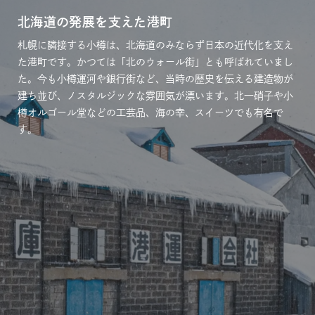
北海道の発展を支えた港町
札幌に隣接する小樽は、北海道のみならず日本の近代化を支え
た港町です。かつては「北のウォール街」とも呼ばれていまし
た。今も小樽運河や銀行街など、当時の歴史を伝える建造物が
建ち並び、ノスタルジックな雰囲気が漂います。北一硝子や小
樽オルゴール堂などの工芸品、海の幸、スイーツでも有名で
す。